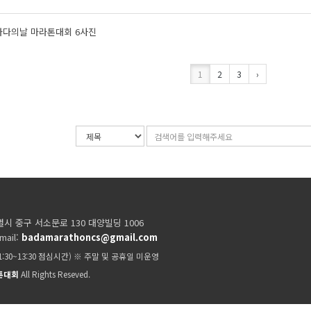
바다의날 마라톤대회 6사진
1
2
3
›
검
검
색
색
조
어
건
입
력
시 중구 서소문로 130 대양빌딩 1006
mail:
badamarathoncs@gmail.com
11:30~13:30 점심시간) ※ 주말 및 공휴일 미운영
톤대회
All Rights Reseved.