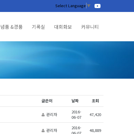
Select Language
▼
념품 &경품
기록실
대회화보
커뮤니티
글쓴이
날짜
조회
2016-
관리자
47,420
06-07
2016-
관리자
48,889
06-07