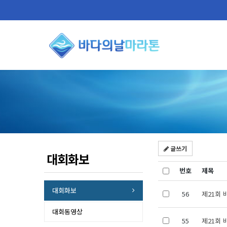
글쓰기
대회화보
번호
제목
대회화보
56
제21회 
대회동영상
55
제21회 