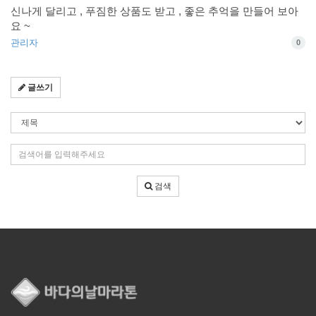
신나게 달리고 , 푸짐한 상품도 받고 , 좋은 추억을 만들어 보아
요 ~
관리자
0
글쓰기
검
색
조
검
건
색
어
검색
입
력