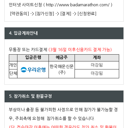
인터넷 사이트신청 (
http://www.badamarathon.com/
)
[약관동의] -> [참가신청] -> [결제] -> [신청완료]
4. 입금계좌안내
무통장 또는 카드결제
(
3월
16일 이후신용카드 결제 가능
)
입금은행
예금주
계좌
개인
마감됨
한국해운신문
(주)
단체
마감됨
5. 참가취소 및 환불규정
부상이나 출장 등 불가피한 사정으로 인해 참가가 불가능할 경
우, 주최측에 요청해 참가취소를 할 수 있습니다.
(단, 접수마감 이후에는 어떠한 경우라도 참가 취소 및 환불이