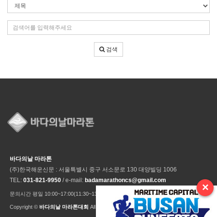
검
색
조
검
건
색
어
검색
입
력
바다의날 마라톤
(주)한국해운신문 : 서울특별시 중구 서소문로 130 대양빌딩 1006
TEL:
031-821-9950
/ e-mail:
badamarathoncs@gmail.com
×
문의시간 평일 10:00~17:00(11:30~13:30 점심시간) ※ 주말 및 공휴일 미운영
Copyright ©
바다의날 마라톤대회
All Rights Reseved.