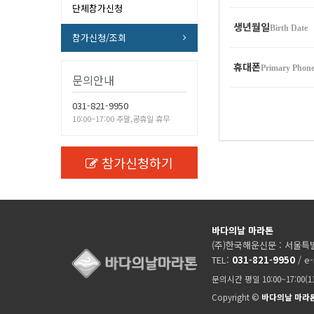
단체참가신청
생년월일
Birth Date
참가신청/조회
휴대폰
Primary Phon
문의안내
031-821-9950
10:00~17:00 주말,공휴일 휴무
참가신청하기
바다의날 마라톤
(주)한국해운신문 : 서울특별
TEL:
031-821-9950
/ e-
문의시간 평일 10:00~17:00(
Copyright ©
바다의날 마라