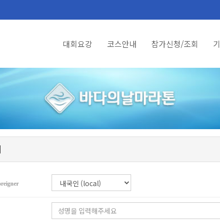
대회요강
코스안내
참가신청/조회
기
회
oreigner