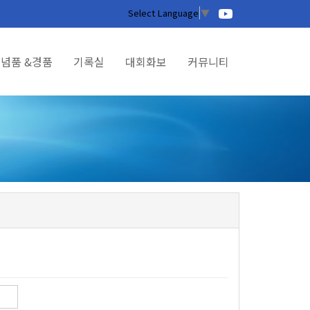
Select Language
▼
념품 &경품
기록실
대회화보
커뮤니티