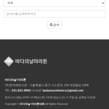
검
색
조
검
건
색
어
검색
입
력
바다의날 마라톤
(주)한국해운신문 : 서울특별시 중구 서소문로 130 대양빌딩 1006
TEL:
031-821-9950
/ e-mail:
badamarathoncs@gmail.com
문의시간 평일 10:00~17:00(11:30~13:30 점심시간) ※ 주말 및 공휴일 미운영
Copyright ©
바다의날 마라톤대회
All Rights Reseved.