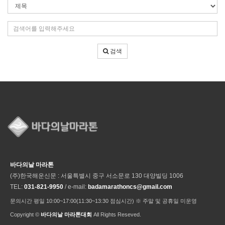
검
색
조
검
건
색
어
검색
입
력
바다의날 마라톤
(주)한국해운신문 : 서울특별시 중구 서소문로 130 대양빌딩 1006
TEL:
031-821-9950
/ e-mail:
badamarathoncs@gmail.com
문의시간 평일 10:00~17:00(11:30~13:30 점심시간) ※ 주말 및 공휴일 미운영
Copyright ©
바다의날 마라톤대회
All Rights Reseved.