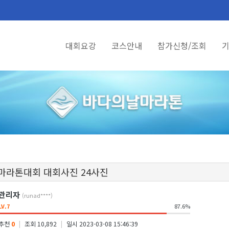
대회요강
코스안내
참가신청/조회
기
 마라톤대회 대회사진 24사진
관리자
(runad****)
LV.7
87.6%
추천
0
|
조회 10,892
|
일시 2023-03-08 15:46:39