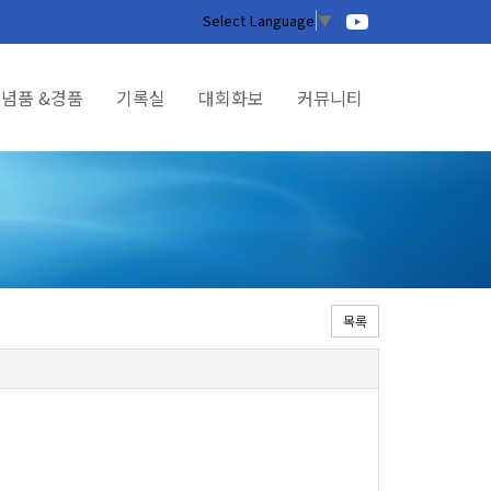
Select Language
▼
념품 &경품
기록실
대회화보
커뮤니티
목록